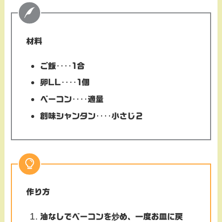
材料
ご飯‥‥1合
卵LL‥‥1個
ベーコン‥‥適量
創味シャンタン‥‥小さじ２
作り方
油なしでベーコンを炒め、一度お皿に戻