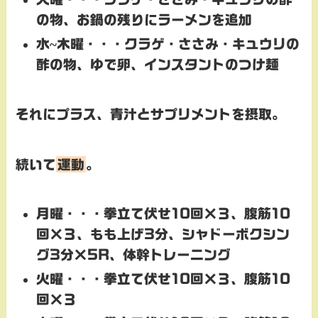
の物、
お鍋の残りにラーメンを追加
水~木曜・・・
クラゲ・ささみ・キュウリの
酢の物、
ゆで卵、インスタントのつけ麺
それにプラス、青汁とサプリメントを摂取。
続いて
運動
。
月曜・・・
拳立て伏せ10回×３、腹筋10
回×３、もも上げ3分、シャドーボクシン
グ3分×5R、体幹トレーニング
火曜・・・拳立て伏せ10回×３、腹筋10
回×３