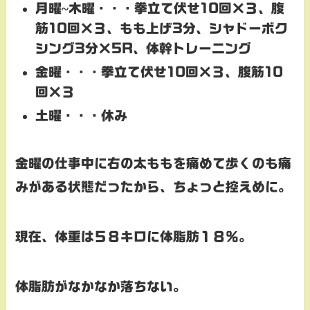
月曜~木曜・・・
拳立て伏せ10回×３、腹
筋10回×３、もも上げ3分、シャドーボク
シング3分×5R、体幹トレーニング
金曜・・・
拳立て伏せ10回×３、腹筋10
回×３
土曜・・・
休み
金曜の仕事中に右の太ももを痛めて歩くのも痛
みがある状態だったから、ちょっと控えめに。
現在、体重は５８キロに体脂肪１８％。
体脂肪がなかなか落ちない。