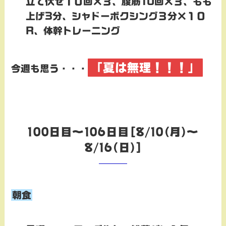
立て伏せ１０回×３、腹筋10回×３、もも
上げ3分、シャドーボクシング３分×１０
R、体幹トレーニング
「夏は無理！！！」
今週も思う・・・
100日目～106日目[8/10(月)～
8/16(日)]
朝食