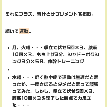
それにプラス、青汁とサプリメントを摂取。
続いて
運動
。
月、火曜・・・拳立て伏せ5回×３、腹筋
10回×３、もも上げ3分、シャドーボクシ
ング３分×５R、体幹トレーニング
水曜・・・軽く熱中症で運動は無理だと思
ったが、一度さぼるとダメだと思って頑張
ってみた。しかし、拳立て伏せ5回×３、
腹筋10回×３を終了した時点で力尽き
た・・・