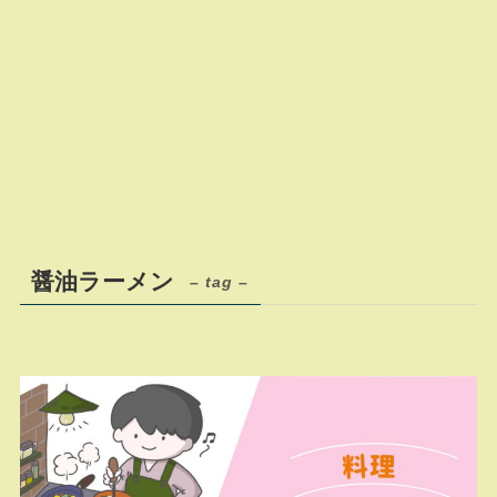
醤油ラーメン
– tag –