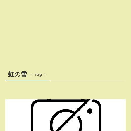
虹の雪
– tag –