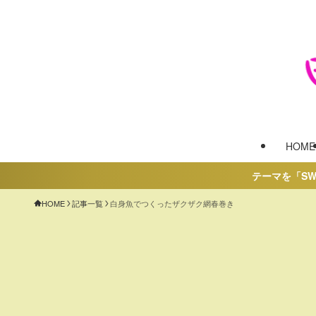
HOME
テーマを「SWELL
HOME
記事一覧
白身魚でつくったザクザク網春巻き