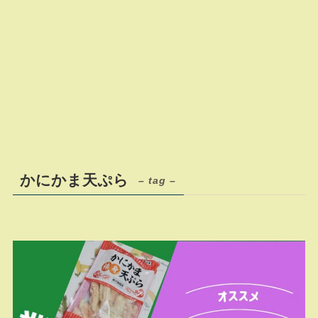
かにかま天ぷら
– tag –