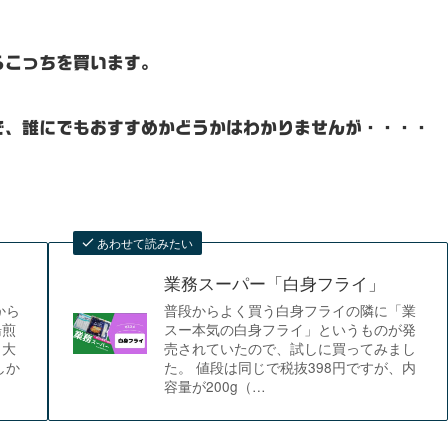
らこっちを買います。
で、誰にでもおすすめかどうかはわかりませんが・・・・
あわせて読みたい
」
業務スーパー「白身フライ」
から
普段からよく買う白身フライの隣に「業
湯煎
スー本気の白身フライ」というものが発
も大
売されていたので、試しに買ってみまし
しか
た。 値段は同じで税抜398円ですが、内
容量が200g（…