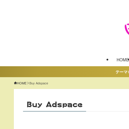
HOME
テーマを「S
HOME
Buy Adspace
Buy Adspace