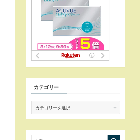
カテゴリー
カ
テ
ゴ
リ
ー